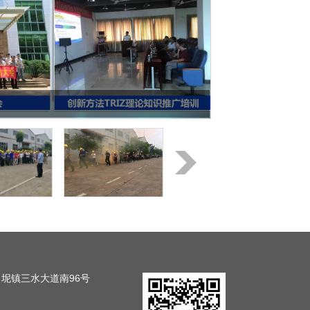
司
白坭镇三水大道南96号